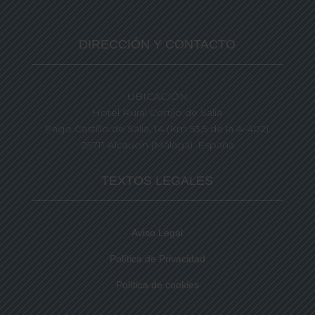
DIRECCIÓN Y CONTACTO
UBICACIÓN
Hotel Rural Cortijo de Salia
Pago Castillo de Salia, 14 (Km 53,5 de la A-402).
29711 Alcaucín (Málaga). España
TEXTOS LEGALES
Aviso Legal
Política de Privacidad
Política de cookies