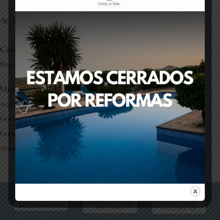
Archivos
Categorías
No hay categorías
Meta
Acceder
Feed de entradas
Feed de comentarios
WordPress.org



DESCUENTOS &
PREGUNTAS
RESERVA ONLINE
VENTAJAS
FRECUENTES